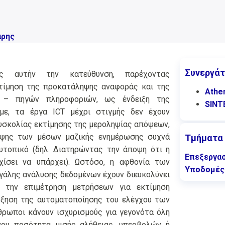
άρης
Συνεργάτ
ος αυτήν την κατεύθυνση, παρέχοντας
κτίμηση της προκατάληψης αναφοράς και της
Athe
 – πηγών πληροφοριών, ως ένδειξη της
SINT
με, τα έργα ICT μέχρι στιγμής δεν έχουν
δυσκολίας εκτίμησης της μεροληψίας απόψεων,
ηψης των μέσων μαζικής ενημέρωσης συχνά
Τμήματα
ουτοπικό (δηλ. Διατηρώντας την άποψη ότι η
Επεξεργασ
ίσει να υπάρχει). Ωστόσο, η αφθονία των
Υποδομές
εγάλης ανάλυσης δεδομένων έχουν διευκολύνει
 την επιμέτρηση μετρήσεων για εκτίμηση
αύξηση της αυτοματοποίησης του ελέγχου των
θρωποι κάνουν ισχυρισμούς για γεγονότα όλη
νου ποσότητα μισής αλήθειας, υπερβολών ή