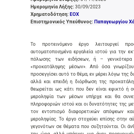
Ημερομηνία Λήξης:
30/09/2023
Χρηματοδότηση:
EOX
Επιστημονικός Υπεύθυνος:
Παπαγεωργίου Χ
Το προτεινόμενο έργο λειτουργεί πρ
αυτοματοποιημένα εργαλεία ιστού για την ε
πόλωσης των ειδήσεων, ή – γενικότερα
«προκατάληψης μέσων». Από όσα γνωρίζου
προσεγγίσει αυτό το θέμα, εν μέρει λόγω της 
αλλά και επειδή η διόρθωση της προκατάλ
θεωρείται ως κάτι που δεν είναι εφικτό ή 
μεροληψία των μέσων υπήρχε και θα συνεχ
πληροφοριών ιστού και οι δυνατότητες της μ
τον εντοπισμό διαφορετικών απόψεων και
μεροληψίας. Το έργο στοχεύει επίσης στην 
γεγονότων σε θέματα που συζητούνται. Οι άν
την ώρα, αλλά υπάρχει μια άνευ προηγουμέ