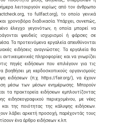
 σήμερα λειτουργούν κυρίως από τον άνθρωπο
tcheck.org, το fullfact.org), το οποίο γενικά
 και χρονοβόρα διαδικασία. Υπάρχει, συνεπώς,
μένο έλεγχο γεγονότων, η οποία μπορεί να
ράγονται ψευδείς ισχυρισμοί ή φάρσες σε
μέσα. Τα προτεινόμενα εργαλεία απευθύνονται
τυακές ειδήσεις αναγνώστες. Τα εργαλεία θα
ι αντικειμενικές πληροφορίες και να γνωρίζει
ις πηγές ειδήσεων που επιλέγουν για τις
 να βοηθήσει μη κερδοσκοπικούς οργανισμούς
 ειδήσεων (π.χ. https://fair.org/), να έχουν
θηση μέσω των μέσων ενημέρωσης. Μπορούν
και τα πρακτορεία ειδήσεων εμπλουτίζοντας
σης ειδησεογραφικού περιεχομένου, με νέες
ς και της ποιότητας της κάλυψης ειδήσεων.
χουν λάβει αρκετή προσοχή, παρέχοντάς τους
ίσουν ένα άρθρο ειδήσεων κ.λπ.