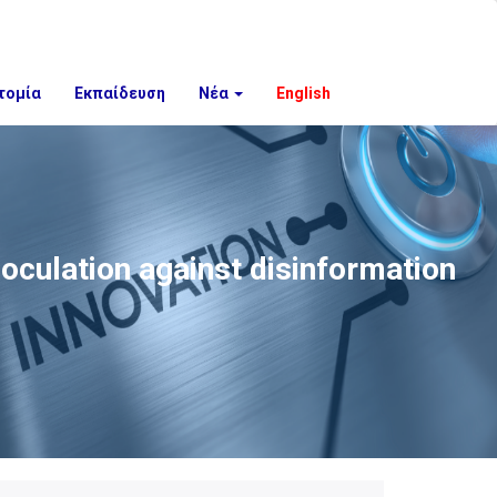
τομία
Εκπαίδευση
Νέα
English
noculation against disinformation