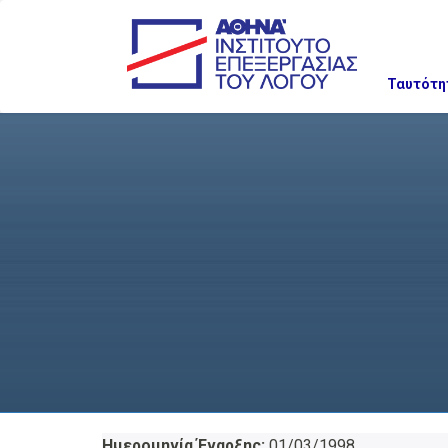
Ταυτότη
Ημερομηνία Έναρξης:
01/03/1998