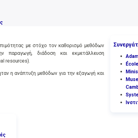
ος
Συνεργάτ
πιμότητας με στόχο τον καθορισμό μεθόδων
ην παραγωγή, διάδοση και εκμετάλλευση
Adam
l resources).
École
Minis
 ήταν η ανάπτυξη μεθόδων για την εξαγωγή και
Muse
Camb
Syste
Ινστ
κές