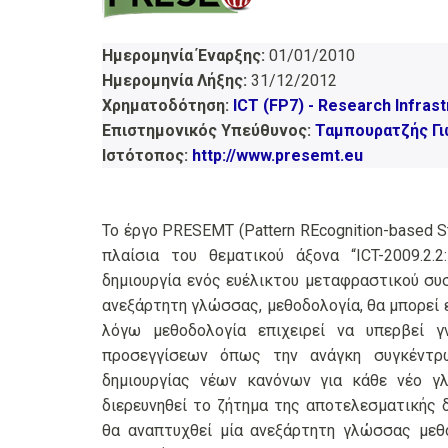
Ημερομηνία Έναρξης:
01/01/2010
Ημερομηνία Λήξης:
31/12/2012
Χρηματοδότηση:
ICT (FP7) - Research Infras
Επιστημονικός Υπεύθυνος:
Ταμπουρατζής Γ
Ιστότοπος:
http://www.presemt.eu
Το έργο PRESEMT (Pattern REcognition-based St
πλαίσια του θεματικού άξονα “ICT-2009.2.2:
δημιουργία ενός ευέλικτου μεταφραστικού συσ
ανεξάρτητη γλώσσας, μεθοδολογία, θα μπορεί ε
λόγω μεθοδολογία επιχειρεί να υπερβεί
προσεγγίσεων όπως την ανάγκη συγκέντ
δημιουργίας νέων κανόνων για κάθε νέο γ
διερευνηθεί το ζήτημα της αποτελεσματικής 
θα αναπτυχθεί μία ανεξάρτητη γλώσσας μεθο