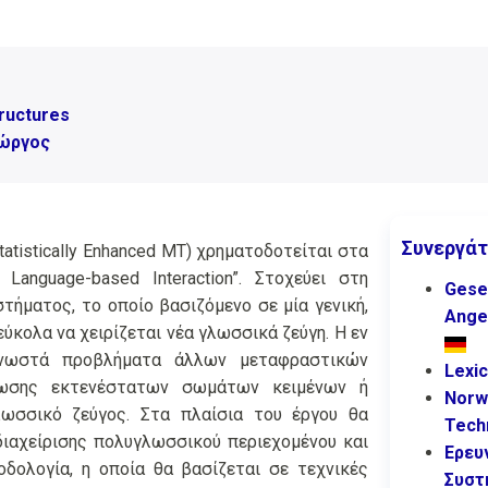
tructures
ιώργος
Συνεργάτ
atistically Enhanced MT) χρηματοδοτείται στα
 Language-based Interaction”. Στοχεύει στη
Gesel
τήματος, το οποίο βασιζόμενο σε μία γενική,
Ange
ύκολα να χειρίζεται νέα γλωσσικά ζεύγη. Η εν
 γνωστά προβλήματα άλλων μεταφραστικών
Lexic
ρωσης εκτενέστατων σωμάτων κειμένων ή
Norwe
λωσσικό ζεύγος. Στα πλαίσια του έργου θα
Tech
διαχείρισης πολυγλωσσικού περιεχομένου και
Ερευ
δολογία, η οποία θα βασίζεται σε τεχνικές
Συστ