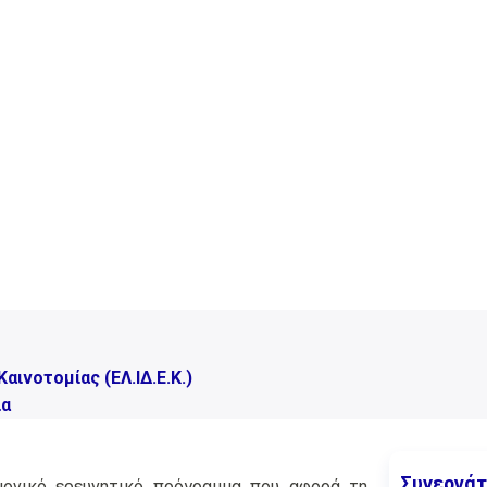
αινοτομίας (ΕΛ.ΙΔ.Ε.Κ.)
ία
Συνεργάτ
ημονικό ερευνητικό πρόγραμμα που αφορά τη