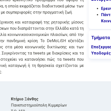
δα, η οποία εκφράζεται διαδικτυακά μέσω των
Ερευ
 με συμπεριφορές στην πραγματική ζωή.
Πάντ
Κοιν
ίχνευση και καταγραφή της ρητορικής μίσους
έσεων που διαπράττονται στην Ελλάδα κατά τη
ιλία κοινωνικοοικονομικών πλαισίων, από την
Τμήματα
την πανδημική κρίση. Το DeMoLiSH εξετάζει
ους στα μέσα κοινωνικής δικτύωσης και των
Επεξεργασ
Συγκρίνοντας τα tweets με διακρίσεις και τα
Υποδομές
 στοχεύει να κατανοήσει πώς τα tweets που
θνική καταγωγή ή τη θρησκεία σχετίζονται με
ς.
Κτήριο Ξάνθης
Πανεπιστημιούπολη Κιμμερίων