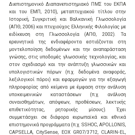
Διεπιστημονικό Διαπανεπιστημιακό ΠΜΣ του ΕΚΠΑ
και του ΕΜΠ, 2010), μεταπτυχιακού τίτλου στην
Ιστορική, Συγκριτική και Βαλκανική Γλωσσολογία
(ΑΠΘ, 2006) και πτυχιούχος Ελληνικής Φιλολογίας με
ειδίκευση στη Γλωσσολογία (ΑΠΘ, 2002). Τα
ερευνητικά της ενδιαφέροντα εστιάζονται στη
μοντελοποίηση δεδομένων και την αναπαράσταση
γνώσης, στις υποδομές γλωσσικής τεχνολογίας, και
στον σχεδιασμό και την ανάπτυξη γλωσσικών και
υπολογιστικών πόρων (π.χ. δεδομένα αναφοράς,
λεξιλογικοί πόροι) και εφαρμογών για την εξαγωγή
πληροφορίας από κείμενα με έμφαση στην ανάλυση
υποκειμενικών καταστάσεων (π.χ. ανάλυση
συναισθημάτων, απόψεων, προθέσεων, λεκτικής
επιθετικότητας, ρητορικής μίσους). Έχει
συμμετάσχει σε διάφορα ευρωπαϊκά και εθνικά
επιστημονικά προγράμματα (π.χ. SSHOC, APOLLONIS,
CAPSELLA, CitySense, EOX GR07/3712, CLARIN-EL,