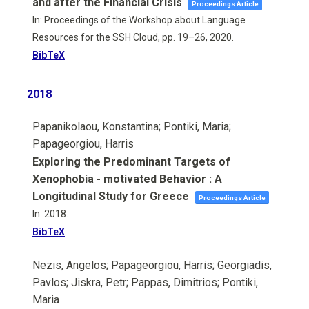
and after the Financial Crisis
Proceedings Article
In:
Proceedings of the Workshop about Language
Resources for the SSH Cloud,
pp. 19–26,
2020
.
BibTeX
2018
Papanikolaou, Konstantina; Pontiki, Maria;
Papageorgiou, Harris
Exploring the Predominant Targets of
Xenophobia - motivated Behavior : A
Longitudinal Study for Greece
Proceedings Article
In:
2018
.
BibTeX
Nezis, Angelos; Papageorgiou, Harris; Georgiadis,
Pavlos; Jiskra, Petr; Pappas, Dimitrios; Pontiki,
Maria