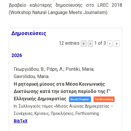
βραβείο καλύτερης δημοσίευσης στο LREC 2018
(Workshop Natural Language Meets Journalism).
Δημοσιεύσεις
12 entries
1 of 3
«
‹
›
»
2026
Γεωργιάδου, Β.; Ράρη, Λ.; Pontiki, Maria;
Gavriilidou, Maria
Η ρητορική μίσους στα Μέσα Κοινωνικής
Δικτύωσης κατά την ύστερη περίοδο της Γ’
Ελληνικής Δημοκρατίας
Book Chapter
Forthcoming
In:
Συλλογικός τόμος «Μισός Αιώνας Δημοκρατίας –
Συνέχειες, Κρίσεις, Προκλήσεις,
Forthcoming.
BibTeX