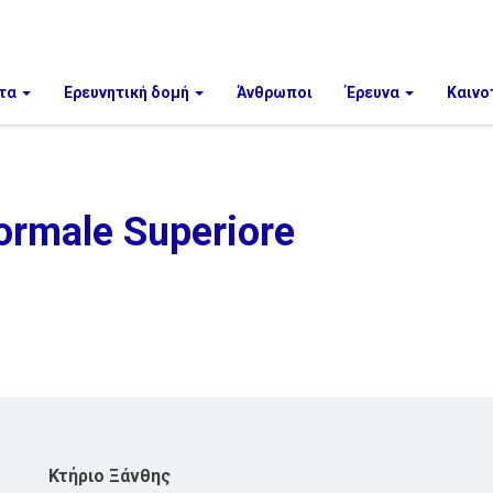
τα
Ερευνητική δομή
Άνθρωποι
Έρευνα
Καινο
ormale Superiore
Κτήριο Ξάνθης