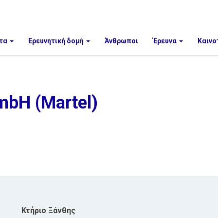
τα
Ερευνητική δομή
Άνθρωποι
Έρευνα
Καινο
mbH (Martel)
Κτήριο Ξάνθης