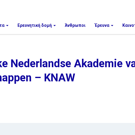
τα
Ερευνητική δομή
Άνθρωποι
Έρευνα
Καινο
jke Nederlandse Akademie v
happen – KNAW