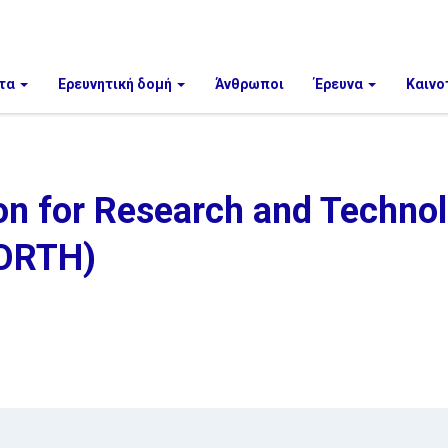
τα
Ερευνητική δομή
Άνθρωποι
Έρευνα
Καινο
on for Research and Techno
FORTH)