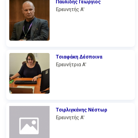
Παυλίδης Γεώργιος
Ερευνητής Α'
Τσιαφάκη Δέσποινα
Ερευνήτρια Α'
Τσιρλιγκάνης Νέστωρ
Ερευνητής Α'