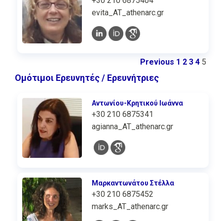
+30 210 6875404
evita_AT_athenarc.gr
Previous
1
2
3
4
5
Ομότιμοι Ερευνητές / Ερευνήτριες
Αντωνίου-Κρητικού Ιωάννα
+30 210 6875341
agianna_AT_athenarc.gr
Μαρκαντωνάτου Στέλλα
+30 210 6875452
marks_AT_athenarc.gr