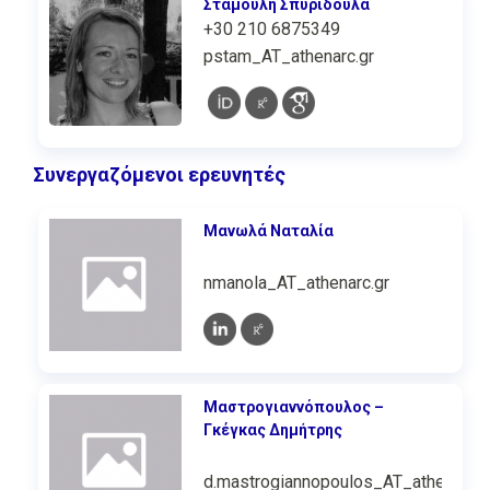
Σταμούλη Σπυριδούλα
+30 210 6875349
pstam_AT_athenarc.gr
Συνεργαζόμενοι ερευνητές
Μανωλά Ναταλία
nmanola_AT_athenarc.gr
Μαστρογιαννόπουλος –
Γκέγκας Δημήτρης
d.mastrogiannopoulos_AT_athenarc.g