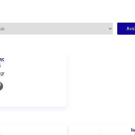
ης
5
gr
Ι