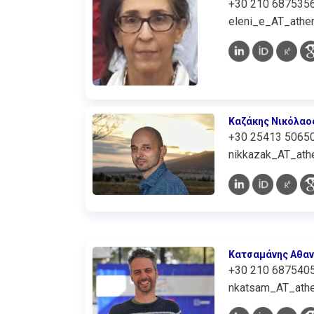
+30 210 687535
eleni_e_AT_athen
Καζάκης Νικόλαο
+30 25413 5065
nikkazak_AT_athe
Κατσαμάνης Αθαν
+30 210 687540
nkatsam_AT_athe