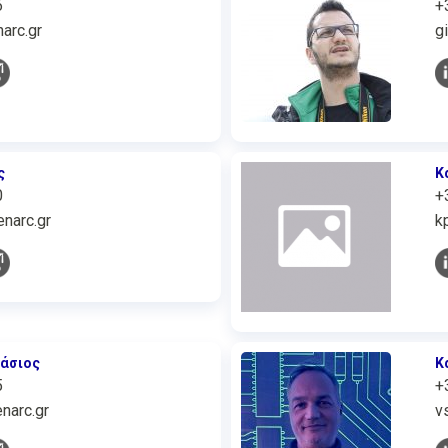
6
+
arc.gr
g
ς
Κ
0
+
narc.gr
k
άσιος
Κ
5
+
narc.gr
v