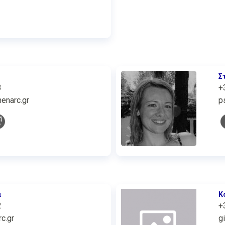
Σ
3
+
enarc.gr
p
α
Κ
2
+
c.gr
g