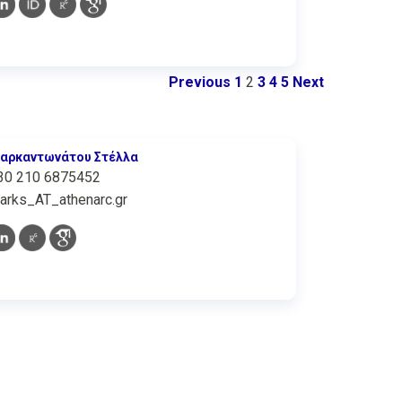
Previous
1
2
3
4
5
Next
αρκαντωνάτου Στέλλα
30 210 6875452
arks_AT_athenarc.gr