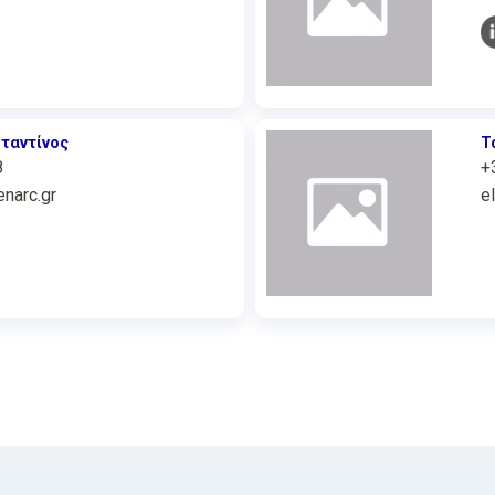
ταντίνος
Τ
8
+
narc.gr
e