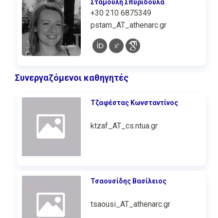
Σταμούλη Σπυριδούλα
+30 210 6875349
pstam_AT_athenarc.gr
Συνεργαζόμενοι καθηγητές
Τζαφέστας Κωνσταντίνος
ktzaf_AT_cs.ntua.gr
Τσαουσίδης Βασίλειος
tsaousi_AT_athenarc.gr