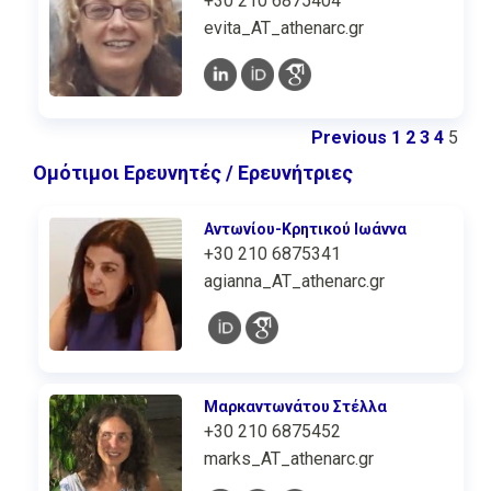
+30 210 6875404
evita_AT_athenarc.gr
Previous
1
2
3
4
5
Ομότιμοι Ερευνητές / Ερευνήτριες
Αντωνίου-Κρητικού Ιωάννα
+30 210 6875341
agianna_AT_athenarc.gr
Μαρκαντωνάτου Στέλλα
+30 210 6875452
marks_AT_athenarc.gr