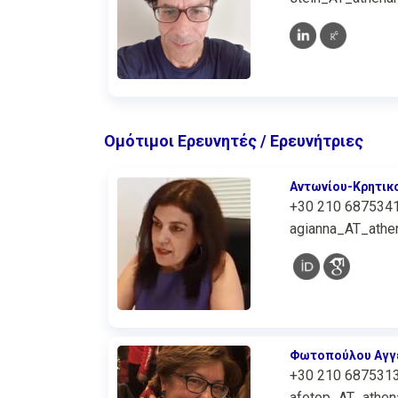
Ομότιμοι Ερευνητές / Ερευνήτριες
Αντωνίου-Κρητικ
+30 210 687534
agianna_AT_athen
Φωτοπούλου Αγγ
+30 210 687531
afotop_AT_athena