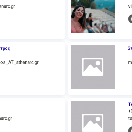
narc.gr
v
έτρος
Σ
los_AT_athenarc.gr
m
Τ
+
arc.gr
t