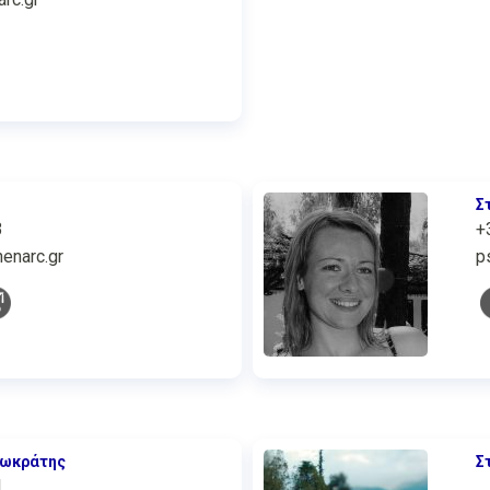
Σ
3
+
enarc.gr
p
Σωκράτης
Σ
1