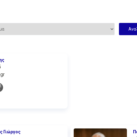
ης
5
gr
ς Γιώργος
Π