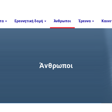
τα
Ερευνητική δομή
Άνθρωποι
Έρευνα
Καινο
Άνθρωποι