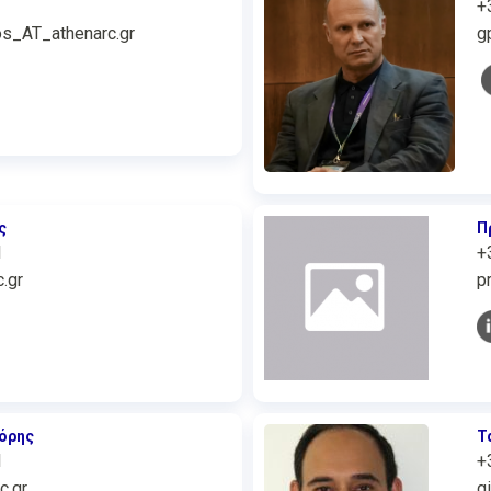
+
os_AT_athenarc.gr
g
ς
Π
1
+
.gr
p
γόρης
Τ
1
+
c.gr
g