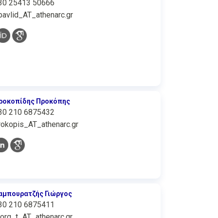
30 25413 50666
pavlid_AT_athenarc.gr
ροκοπίδης Προκόπης
30 210 6875432
rokopis_AT_athenarc.gr
αμπουρατζής Γιώργος
30 210 6875411
iorg_t_AT_athenarc.gr