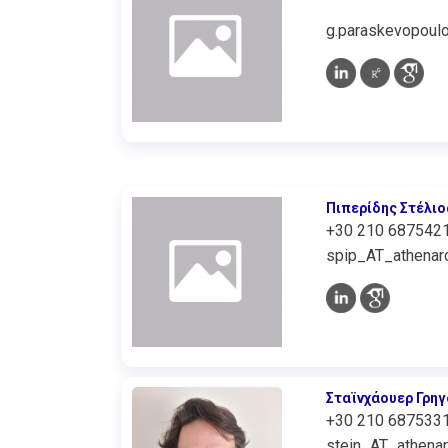
g.paraskevopoul
Πιπερίδης Στέλιο
+30 210 687542
spip_AT_athenarc
Σταϊνχάουερ Γρη
+30 210 687533
stein_AT_athenar