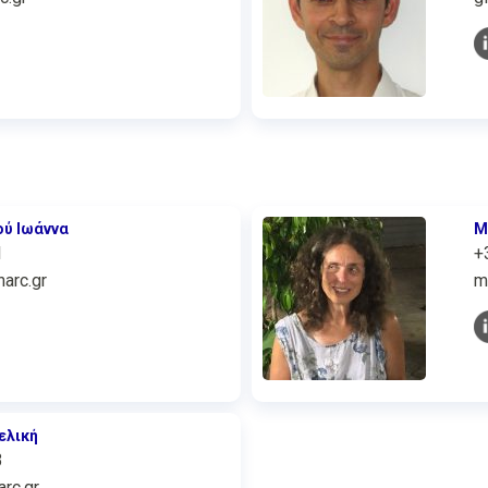
ού Ιωάννα
Μ
1
+
arc.gr
m
ελική
3
rc.gr