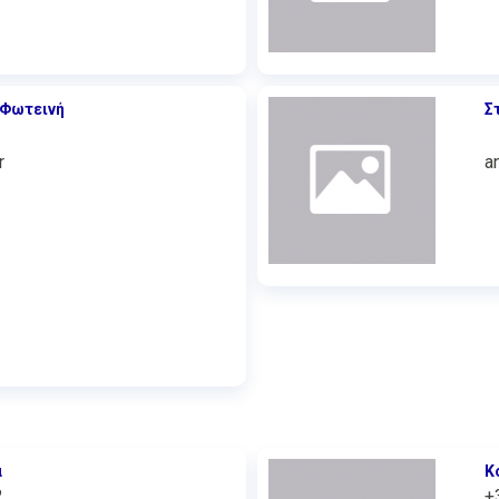
i Φωτεινή
Σ
r
a
α
Κ
2
+