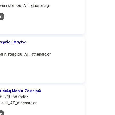
ivian.stamou_ΑΤ_athenarc.gr
τεργίου Μαρίνα
arin.stergiou_AT_athenarc.gr
σιούλη Μαρία-Ζαφειρώ
30 210 6875453
siouli_ΑΤ_athenarc.gr