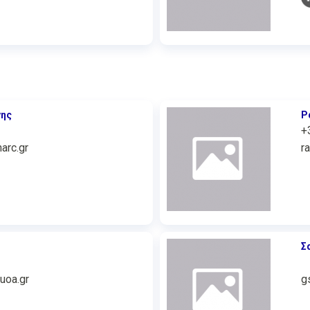
νης
Ρ
+
arc.gr
r
Σ
uoa.gr
g