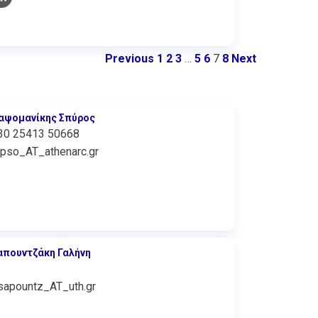
Previous
1
2
3
…
5
6
7
8
Next
αψομανίκης Σπύρος
30 25413 50668
apso_AT_athenarc.gr
απουντζάκη Γαλήνη
sapountz_AT_uth.gr