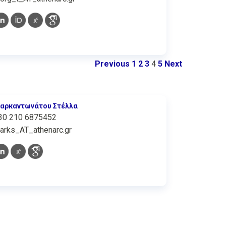
Previous
1
2
3
4
5
Next
αρκαντωνάτου Στέλλα
30 210 6875452
arks_AT_athenarc.gr