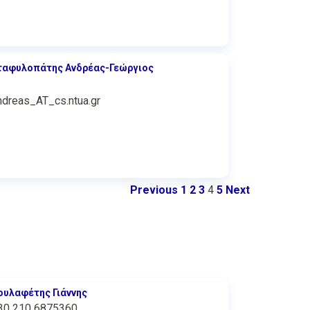
ταφυλοπάτης Ανδρέας-Γεώργιος
ndreas_AT_cs.ntua.gr
Previous
1
2
3
4
5
Next
ουλαφέτης Γιάννης
30 210 6875360