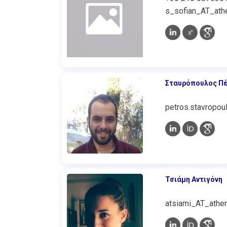
s_sofian_AT_athe
Σταυρόπουλος Π
petros.stavropou
Τσιάμη Αντιγόνη
atsiami_AT_athen