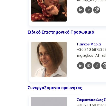
Ειδικό Επιστημονικό Προσωπικό
Γιάγκου Μαρία
+30 210 687535
mgiagkou_AT_ath
Συνεργαζόμενοι ερευνητές
Σοφιανόπουλος 
+30 210 687536