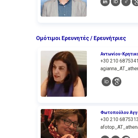
Ομότιμοι Ερευνητές / Ερευνήτριες
Αντωνίου-Κρητικ
+30 210 687534
agianna_AT_athen
Φωτοπούλου Αγγ
+30 210 687531
afotop_AT_athena