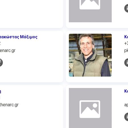
πακώστας Μάξιμος
Κ
2
+
narc.gr
p
η
Κ
1
enarc.gr
a