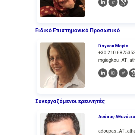
Ειδικό Επιστημονικό Προσωπικό
Γιάγκου Μαρία
+30 210 687535
mgiagkou_AT_ath
Συνεργαζόμενοι ερευνητές
Δούπας Αθανάσι
adoupas_AT_athe