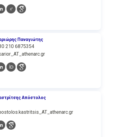
αριώρης Παναγιώτης
30 210 6875354
karior_AT_athenarc.gr
αστρίτσης Απόστολος
postolos.kastritsis_AT_athenarc.gr