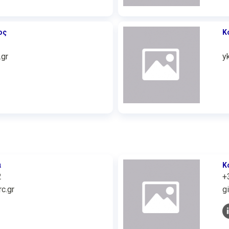
ος
Κ
.gr
y
α
Κ
2
+
c.gr
g