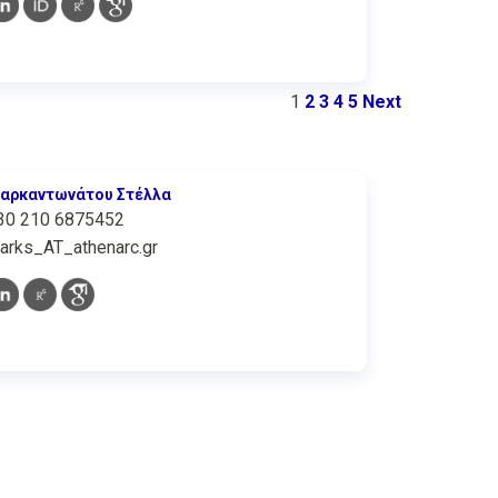
1
2
3
4
5
Next
αρκαντωνάτου Στέλλα
30 210 6875452
arks_AT_athenarc.gr