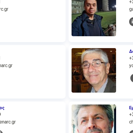
1
+
c.gr
g
Δ
1
+
arc.gr
y
ος
Ε
9
+
narc.gr
c