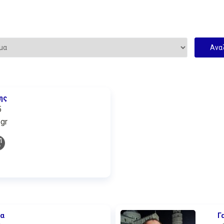
ης
5
gr
ία
Γ