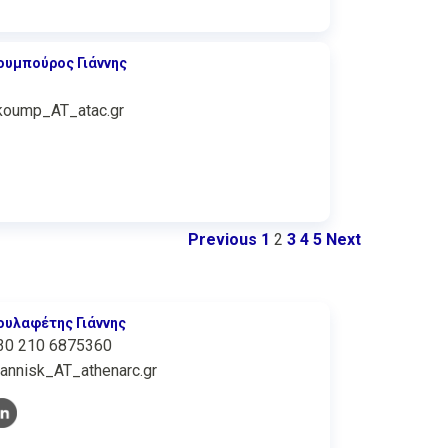
ουμπούρος Γιάννης
koump_AT_atac.gr
Previous
1
2
3
4
5
Next
ουλαφέτης Γιάννης
30 210 6875360
iannisk_AT_athenarc.gr