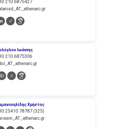
30 210 6875427
alanisd_AT_athenarc.gr
ολόγλου Ιωάννης
30 210 6875306
dol_AT_athenarc.gr
μμανουηλίδης Χρήστος
30 25410 78787 (325)
hrisem_AT_athenarc.gr