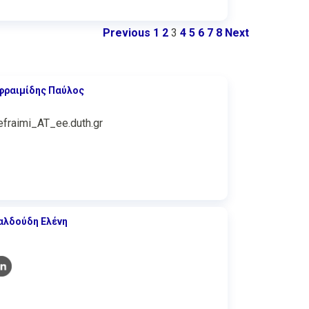
Previous
1
2
3
4
5
6
7
8
Next
φραιμίδης Παύλος
efraimi_AT_ee.duth.gr
αλδούδη Ελένη