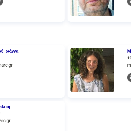
ού Ιωάννα
Μ
1
+
arc.gr
m
ελική
3
rc.gr