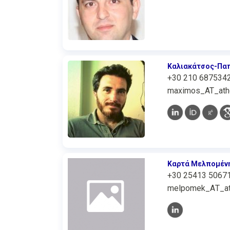
Καλιακάτσος-Πα
+30 210 687534
maximos_AT_athe
Καρτά Μελπομέν
+30 25413 5067
melpomek_ΑΤ_ath