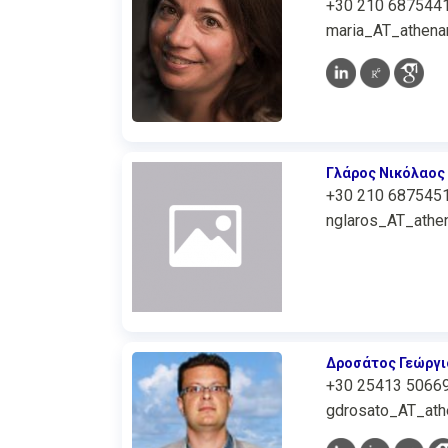
+30 210 687544
maria_AT_athenar
Γλάρος Νικόλαος
+30 210 687545
nglaros_AT_athen
Δροσάτος Γεώργι
+30 25413 5066
gdrosato_AT_athe