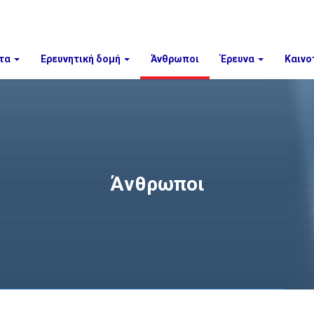
τα
Ερευνητική δομή
Άνθρωποι
Έρευνα
Καινο
Άνθρωποι