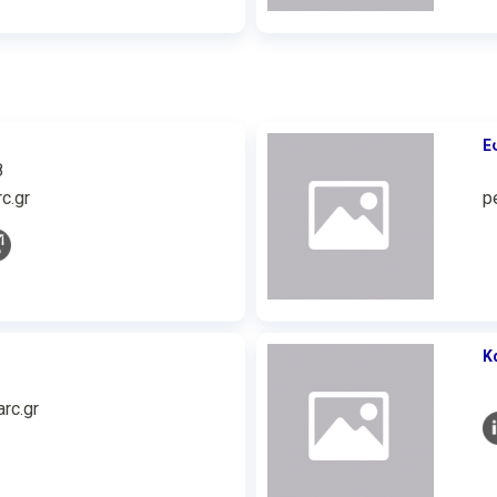
Ε
8
c.gr
p
Κ
rc.gr