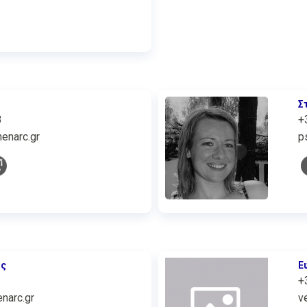
Σ
3
+
enarc.gr
p
ος
Ε
+
narc.gr
v