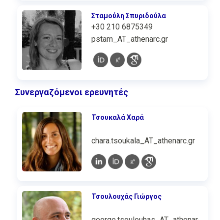
Σταμούλη Σπυριδούλα
+30 210 6875349
pstam_AT_athenarc.gr
Συνεργαζόμενοι ερευνητές
Τσουκαλά Χαρά
chara.tsoukala_AT_athenarc.gr
Τσουλουχάς Γιώργος
george.tsoulouhas_AT_athenarc.gr