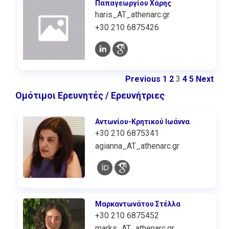
Παπαγεωργίου Χάρης
haris_AT_athenarc.gr
+30 210 6875426
Previous
1
2
3
4
5
Next
Ομότιμοι Ερευνητές / Ερευνήτριες
Αντωνίου-Κρητικού Ιωάννα
+30 210 6875341
agianna_AT_athenarc.gr
Μαρκαντωνάτου Στέλλα
+30 210 6875452
marks_AT_athenarc.gr