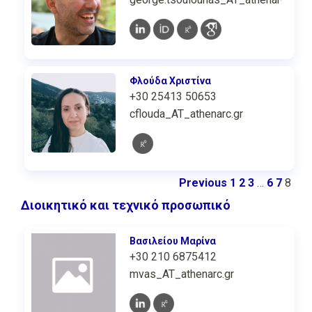
Φλούδα Χριστίνα
+30 25413 50653
cflouda_AT_athenarc.gr
Previous
1
2
3
…
6
7
8
Διοικητικό και τεχνικό προσωπικό
Βασιλείου Μαρίνα
+30 210 6875412
mvas_AT_athenarc.gr