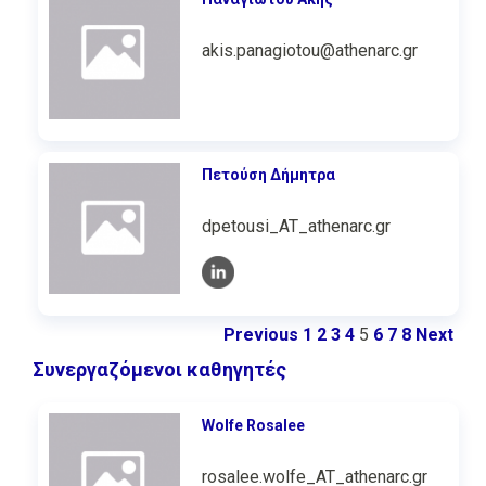
akis.panagiotou@athenarc.gr
Πετούση Δήμητρα
dpetousi_AT_athenarc.gr
Previous
1
2
3
4
5
6
7
8
Next
Συνεργαζόμενοι καθηγητές
Wolfe Rosalee
rosalee.wolfe_AT_athenarc.gr