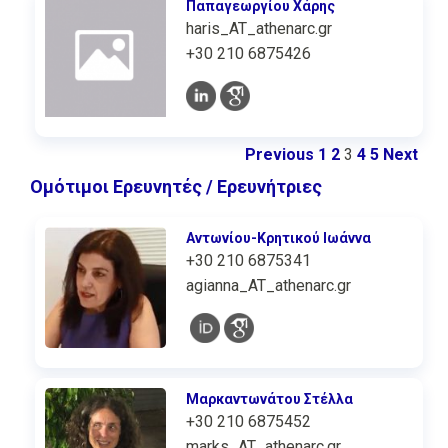
Παπαγεωργίου Χάρης
haris_AT_athenarc.gr
+30 210 6875426
Previous
1
2
3
4
5
Next
Ομότιμοι Ερευνητές / Ερευνήτριες
Αντωνίου-Κρητικού Ιωάννα
+30 210 6875341
agianna_AT_athenarc.gr
Μαρκαντωνάτου Στέλλα
+30 210 6875452
marks_AT_athenarc.gr