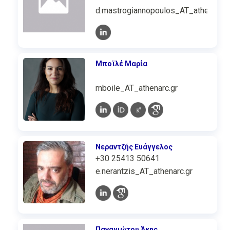
d.mastrogiannopoulos_AT_athenarc.g
Μποϊλέ Μαρία
mboile_AT_athenarc.gr
Νεραντζής Ευάγγελος
+30 25413 50641
e.nerantzis_AT_athenarc.gr
Παναγιώτου Άκης