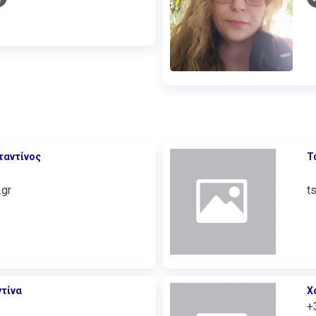
ταντίνος
Τ
.gr
t
τίνα
Χ
+