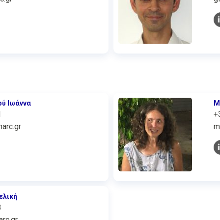
ού Ιωάννα
Μ
1
+
arc.gr
m
ελική
3
rc.gr