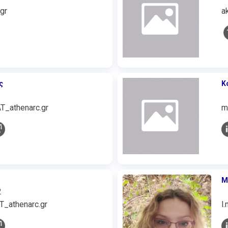
gr
a
ς
Κ
AT_athenarc.gr
m
Μ
2
T_athenarc.gr
l