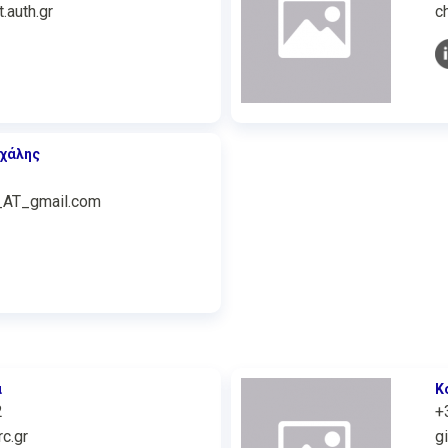
.auth.gr
c
χάλης
_AT_gmail.com
α
Κ
2
+
c.gr
g