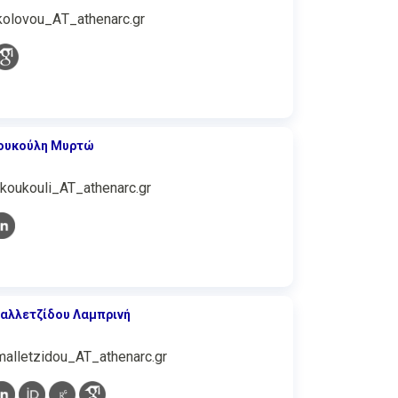
kolovou_ΑΤ_athenarc.gr
ουκούλη Μυρτώ
koukouli_AT_athenarc.gr
αλλετζίδου Λαμπρινή
.malletzidou_AT_athenarc.gr