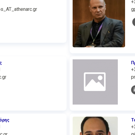
+
os_AT_athenarc.gr
g
ς
Π
1
+
.gr
p
γόρης
Τ
1
+
c.gr
g