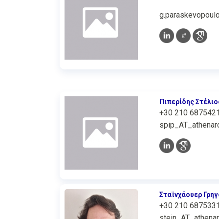
g.paraskevopoul
Πιπερίδης Στέλιο
+30 210 687542
spip_AT_athenarc
Σταϊνχάουερ Γρη
+30 210 687533
stein_AT_athenar