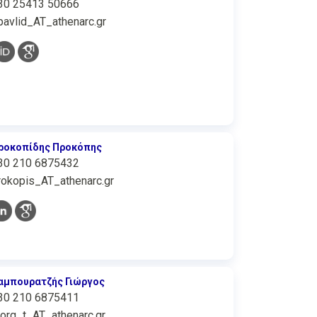
30 25413 50666
pavlid_AT_athenarc.gr
ροκοπίδης Προκόπης
30 210 6875432
rokopis_AT_athenarc.gr
αμπουρατζής Γιώργος
30 210 6875411
iorg_t_AT_athenarc.gr