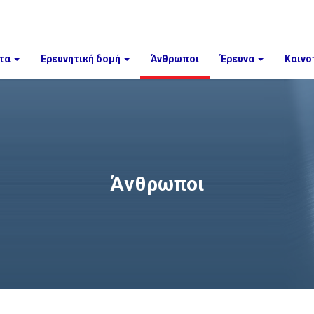
τα
Ερευνητική δομή
Άνθρωποι
Έρευνα
Καινο
Άνθρωποι