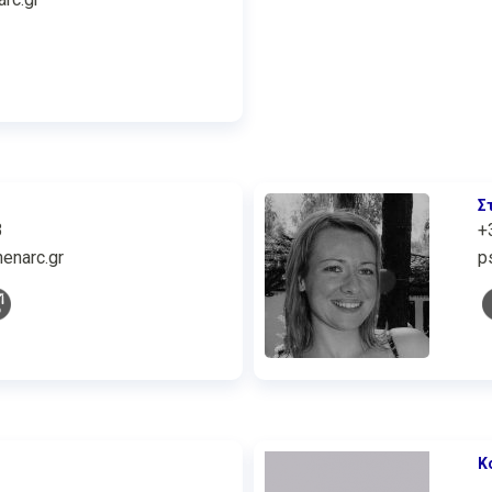
Σ
3
+
enarc.gr
p
Κ