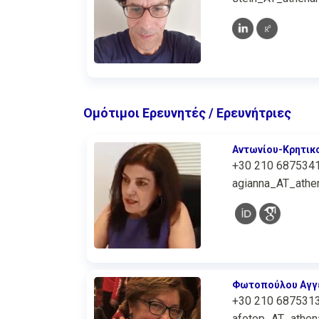
Ομότιμοι Ερευνητές / Ερευνήτριες
Αντωνίου-Κρητικ
+30 210 687534
agianna_AT_athen
Φωτοπούλου Αγγ
+30 210 687531
afotop_AT_athena