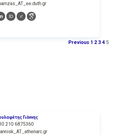
hamzas_AT_ee.duth.gr
Previous
1
2
3
4
5
ουλαφέτης Γιάννης
30 210 6875360
iannisk_AT_athenarc.gr