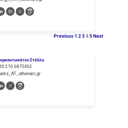
Previous
1
2
3
4
5
Next
αρκαντωνάτου Στέλλα
30 210 6875452
arks_AT_athenarc.gr