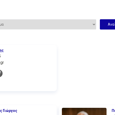
ης
5
gr
ς Γιώργος
Π