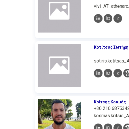
vivi_AT_athenarc.
Κοτίτσας Σωτήρη
sotiris.kotitsas_
Κρίτσης Κοσμάς
+30 210 687534
kosmas.kritsis_A