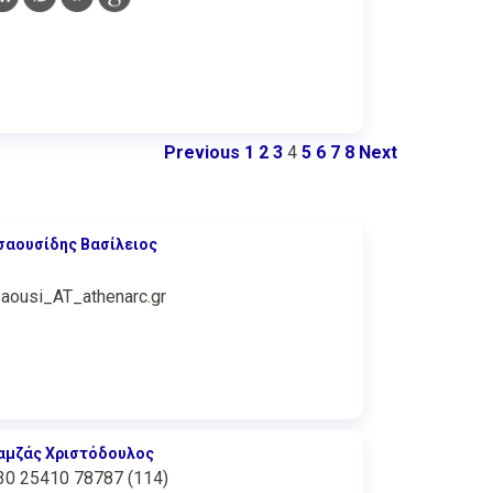
Previous
1
2
3
4
5
6
7
8
Next
σαουσίδης Βασίλειος
saousi_AT_athenarc.gr
αμζάς Χριστόδουλος
30 25410 78787 (114)