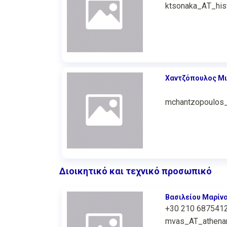
ktsonaka_ΑΤ_hist
Χαντζόπουλος Μι
mchantzopoulos
Διοικητικό και τεχνικό προσωπικό
Βασιλείου Μαρίν
+30 210 687541
mvas_AT_athenar