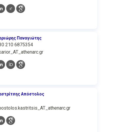
αριώρης Παναγιώτης
30 210 6875354
karior_AT_athenarc.gr
αστρίτσης Απόστολος
postolos.kastritsis_AT_athenarc.gr