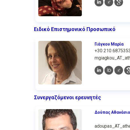
Ειδικό Επιστημονικό Προσωπικό
Γιάγκου Μαρία
+30 210 687535
mgiagkou_AT_ath
Συνεργαζόμενοι ερευνητές
Δούπας Αθανάσι
adoupas_AT_athe