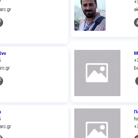
7
+
arc.gr
a
ένυ
Μ
5
+
rc.gr
b
α
Π
5
h
rc.gr
+