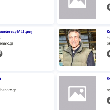
πακώστας Μάξιμος
Κ
2
+
narc.gr
p
η
Κ
1
enarc.gr
a