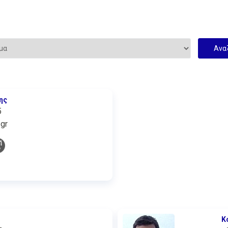
ης
5
gr
Κ