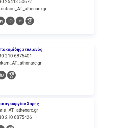
30 25413 50672
koutsou_AT_athenarc.gr
πακαμίδης Στυλιανός
30 210 6875401
akam_AT_athenarc.gr
απαγεωργίου Χάρης
aris_AT_athenarc.gr
30 210 6875426