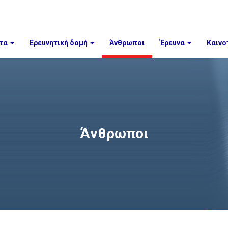
τα
Ερευνητική δομή
Άνθρωποι
Έρευνα
Καινο
Άνθρωποι