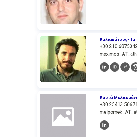
Καλιακάτσος-Πα
+30 210 687534
maximos_AT_athe
Καρτά Μελπομέν
+30 25413 5067
melpomek_ΑΤ_ath