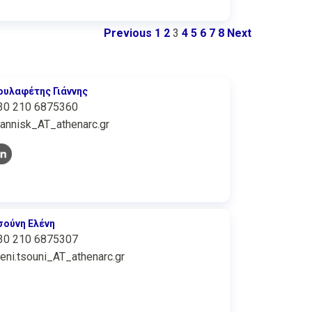
Previous
1
2
3
4
5
6
7
8
Next
ουλαφέτης Γιάννης
30 210 6875360
iannisk_AT_athenarc.gr
σούνη Ελένη
30 210 6875307
leni.tsouni_AT_athenarc.gr