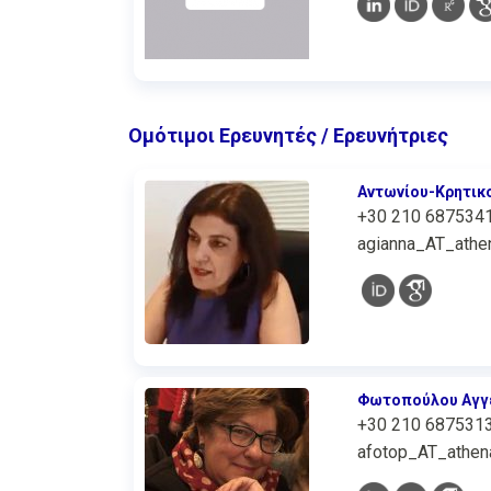
Ομότιμοι Ερευνητές / Ερευνήτριες
Αντωνίου-Κρητικ
+30 210 687534
agianna_AT_athen
Φωτοπούλου Αγγ
+30 210 687531
afotop_AT_athena