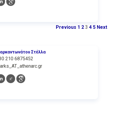
Previous
1
2
3
4
5
Next
αρκαντωνάτου Στέλλα
30 210 6875452
arks_AT_athenarc.gr