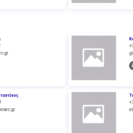
α
Κ
2
+
c.gr
g
ταντίνος
Τ
8
+
narc.gr
e