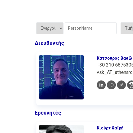
Διευθυντής
Κατσούρος Βασίλ
+30 210 687530
vsk_AT_athenarc.
Ερευνητές
Κιούρτ Χαϊρή