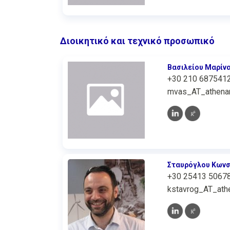
Διοικητικό και τεχνικό προσωπικό
Βασιλείου Μαρίν
+30 210 687541
mvas_AT_athenar
Σταυρόγλου Κωνσ
+30 25413 5067
kstavrog_AT_athe