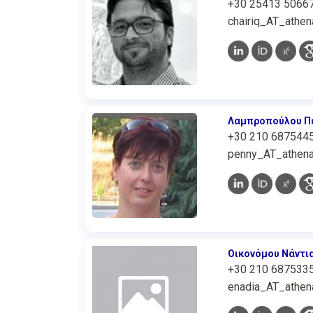
+30 25413 5066
chairiq_AT_athen
Λαμπροπούλου Π
+30 210 687544
penny_AT_athena
Οικονόμου Νάντι
+30 210 687533
enadia_AT_athena