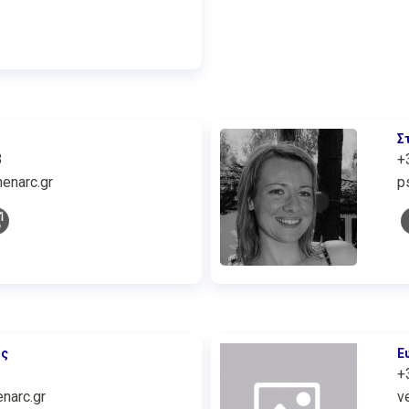
Σ
3
+
enarc.gr
p
ος
Ε
+
narc.gr
v