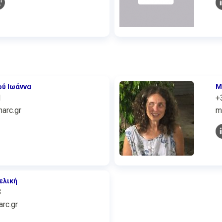
ού Ιωάννα
Μ
1
+
arc.gr
m
ελική
3
rc.gr