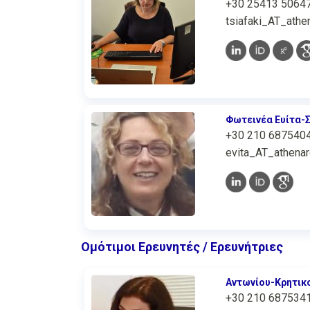
+30 25413 50647
tsiafaki_AT_athen
Φωτεινέα Ευίτα-
+30 210 687540
evita_AT_athenar
Ομότιμοι Ερευνητές / Ερευνήτριες
Αντωνίου-Κρητικ
+30 210 687534