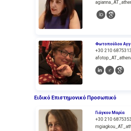
agianna_AT_athen
Φωτοπούλου Αγγ
+30 210 687531
afotop_AT_athena
Ειδικό Επιστημονικό Προσωπικό
Γιάγκου Μαρία
+30 210 687535
mgiagkou_AT_ath