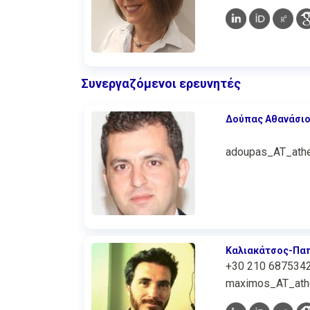
Συνεργαζόμενοι ερευνητές
Δούπας Αθανάσι
adoupas_AT_athe
Καλιακάτσος-Πα
+30 210 687534
maximos_AT_athe