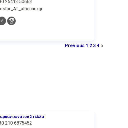
30 25413 50663
nestor_AT_athenarc.gr
Previous
1
2
3
4
5
αρκαντωνάτου Στέλλα
30 210 6875452