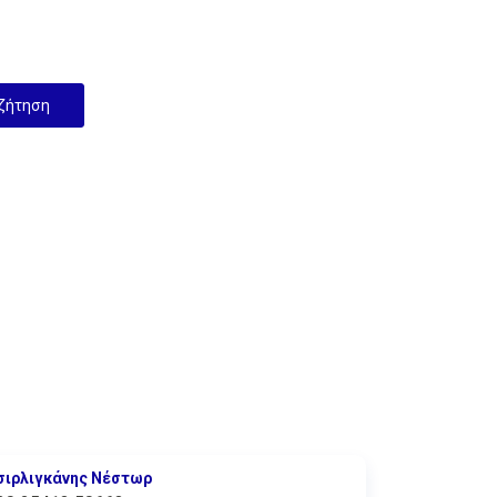
σιρλιγκάνης Νέστωρ