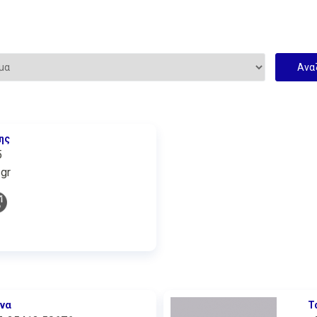
ης
5
gr
να
Τ