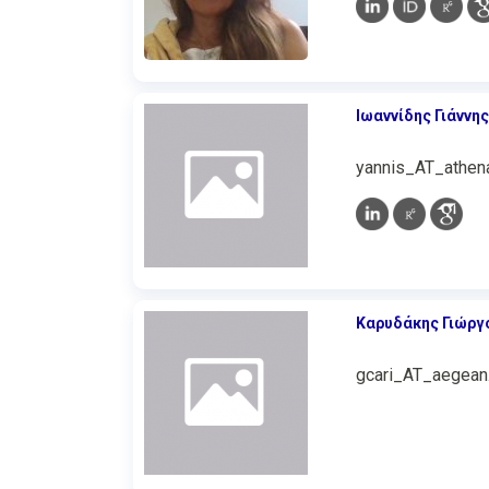
Ιωαννίδης Γιάννης
yannis_AT_athena
Καρυδάκης Γιώργ
gcari_AT_aegean