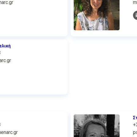
arc.gr
m
ελική
3
rc.gr
Σ
3
+
enarc.gr
p