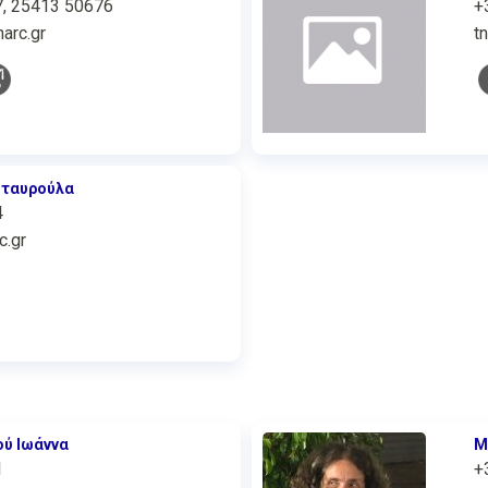
, 25413 50676
+
arc.gr
t
Σταυρούλα
4
c.gr
ού Ιωάννα
Μ
1
+