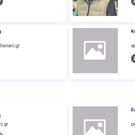
η
Κ
1
enarc.gr
a
Ε
8
c.gr
p