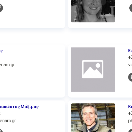
ος
Ε
+
narc.gr
v
πακώστας Μάξιμος
Κ
2
+
narc.gr
p