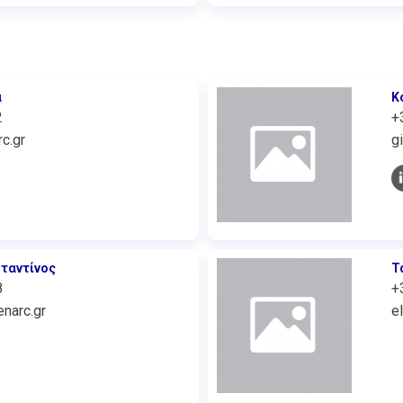
α
Κ
2
+
c.gr
g
ταντίνος
Τ
8
+
narc.gr
e