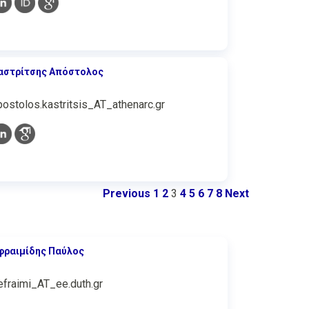
αστρίτσης Απόστολος
postolos.kastritsis_AT_athenarc.gr
Previous
1
2
3
4
5
6
7
8
Next
φραιμίδης Παύλος
efraimi_AT_ee.duth.gr