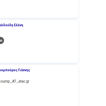
αλδούδη Ελένη
ουμπούρος Γιάννης
koump_AT_atac.gr