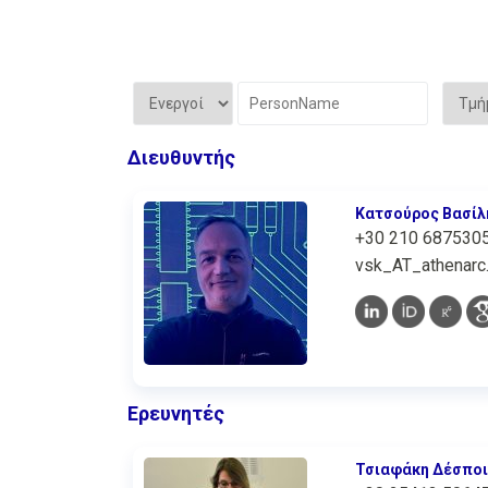
Διευθυντής
Κατσούρος Βασίλ
+30 210 687530
vsk_AT_athenarc.
Ερευνητές
Τσιαφάκη Δέσποι