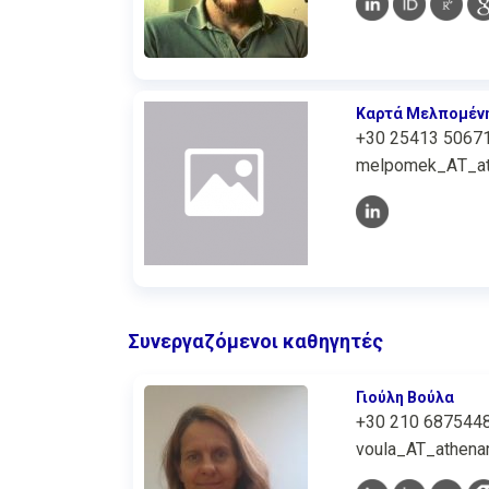
Καρτά Μελπομέν
+30 25413 5067
melpomek_ΑΤ_ath
Συνεργαζόμενοι καθηγητές
Γιούλη Βούλα
+30 210 687544
voula_AT_athenar