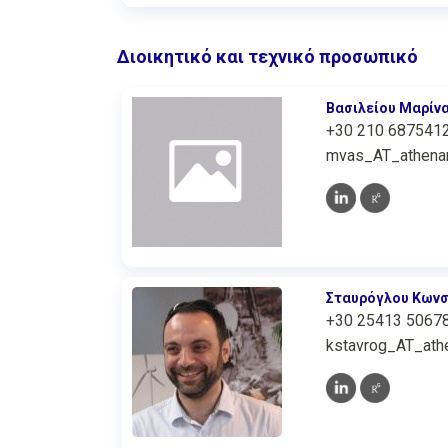
Διοικητικό και τεχνικό προσωπικό
Βασιλείου Μαρίν
+30 210 687541
mvas_AT_athenar
Σταυρόγλου Κωνσ
+30 25413 5067
kstavrog_AT_athe