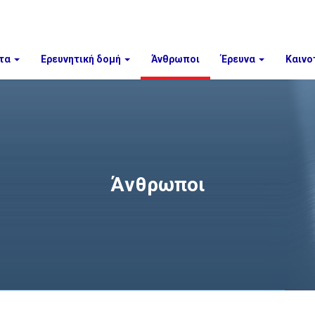
τα
Ερευνητική δομή
Άνθρωποι
Έρευνα
Καινο
Άνθρωποι