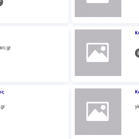
Κ
rc.gr
ος
Κ
.gr
y