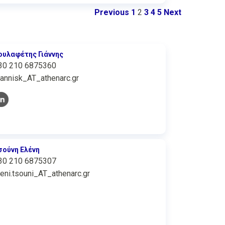
Previous
1
2
3
4
5
Next
ουλαφέτης Γιάννης
30 210 6875360
iannisk_AT_athenarc.gr
σούνη Ελένη
30 210 6875307
leni.tsouni_AT_athenarc.gr