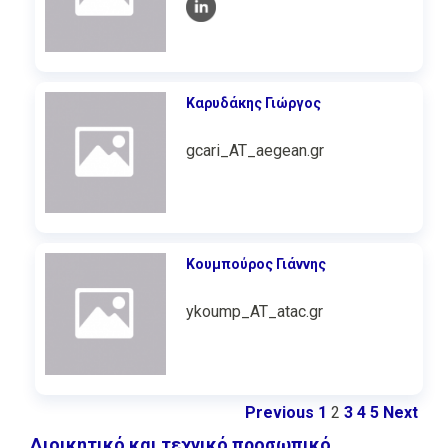
Καρυδάκης Γιώργος
gcari_AT_aegean.gr
Κουμπούρος Γιάννης
ykoump_AT_atac.gr
Previous
1
2
3
4
5
Next
Διοικητικό και τεχνικό προσωπικό