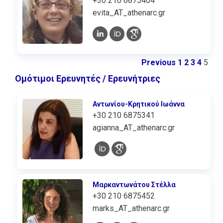
+30 210 6875404
evita_AT_athenarc.gr
Previous
1
2
3
4
5
Ομότιμοι Ερευνητές / Ερευνήτριες
Αντωνίου-Κρητικού Ιωάννα
+30 210 6875341
agianna_AT_athenarc.gr
Μαρκαντωνάτου Στέλλα
+30 210 6875452
marks_AT_athenarc.gr