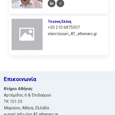
Τσούνη Ελένη
+30 210 6875307
eleni.tsouni_AT_athenarc.gr
Επικοινωνία
Κτήριο Αθήνας
Αρτέμιδος 6 & Επιδαύρου
ΤΚ 151 25
Μαρούσι, Αθήνα, Ελλάδα
e-mail: info-ilsp AT athenarc.gr