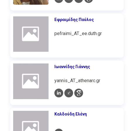
Εφραιμίδης Παύλος
pefraimi_AT_ee.duth.gr
Ιωαννίδης Γιάννης
yannis_AT_athenarc.gr
Καλδούδη Ελένη