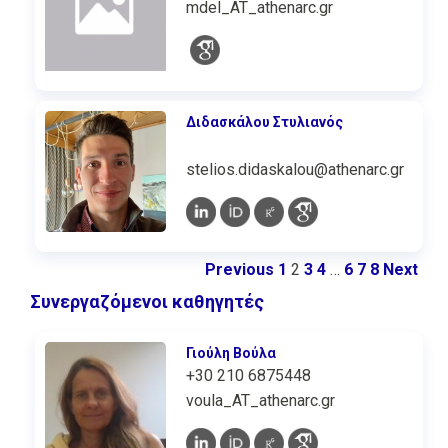
mdel_AT_athenarc.gr
Διδασκάλου Στυλιανός
stelios.didaskalou@athenarc.gr
Previous
1
2
3
4
…
6
7
8
Next
Συνεργαζόμενοι καθηγητές
Γιούλη Βούλα
+30 210 6875448
voula_AT_athenarc.gr