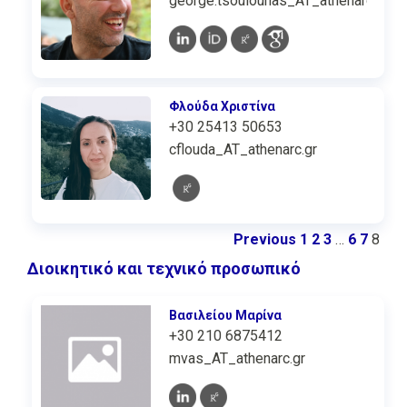
george.tsoulouhas_AT_athenarc.gr
Φλούδα Χριστίνα
+30 25413 50653
cflouda_AT_athenarc.gr
Previous
1
2
3
…
6
7
8
Διοικητικό και τεχνικό προσωπικό
Βασιλείου Μαρίνα
+30 210 6875412
mvas_AT_athenarc.gr