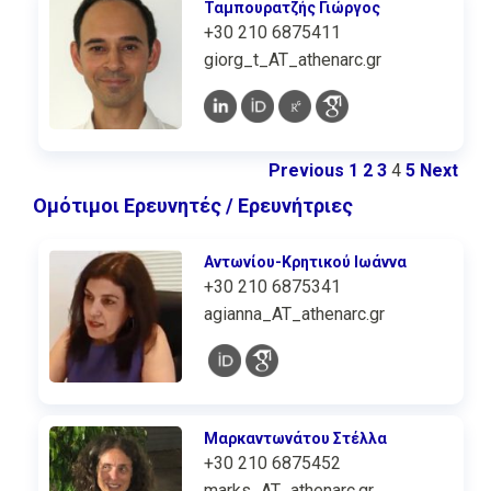
Ταμπουρατζής Γιώργος
+30 210 6875411
giorg_t_AT_athenarc.gr
Previous
1
2
3
4
5
Next
Ομότιμοι Ερευνητές / Ερευνήτριες
Αντωνίου-Κρητικού Ιωάννα
+30 210 6875341
agianna_AT_athenarc.gr
Μαρκαντωνάτου Στέλλα
+30 210 6875452
marks_AT_athenarc.gr