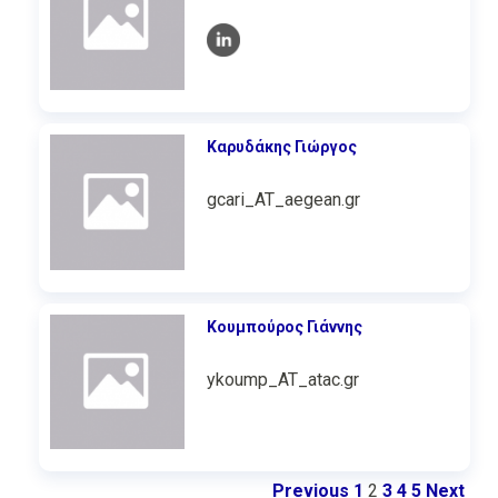
Καρυδάκης Γιώργος
gcari_AT_aegean.gr
Κουμπούρος Γιάννης
ykoump_AT_atac.gr
Previous
1
2
3
4
5
Next