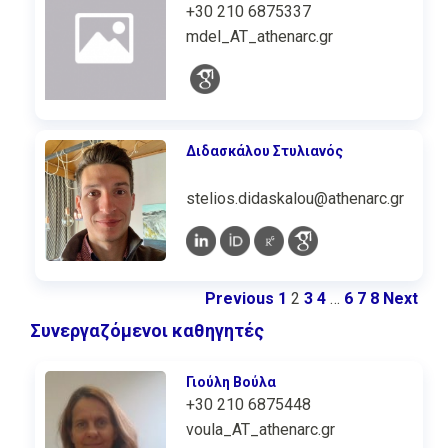
+30 210 6875337
mdel_AT_athenarc.gr
Διδασκάλου Στυλιανός
stelios.didaskalou@athenarc.gr
Previous
1
2
3
4
…
6
7
8
Next
Συνεργαζόμενοι καθηγητές
Γιούλη Βούλα
+30 210 6875448
voula_AT_athenarc.gr