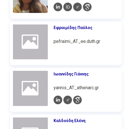
Εφραιμίδης Παύλος
pefraimi_AT_ee.duth.gr
Ιωαννίδης Γιάννης
yannis_AT_athenarc.gr
Καλδούδη Ελένη