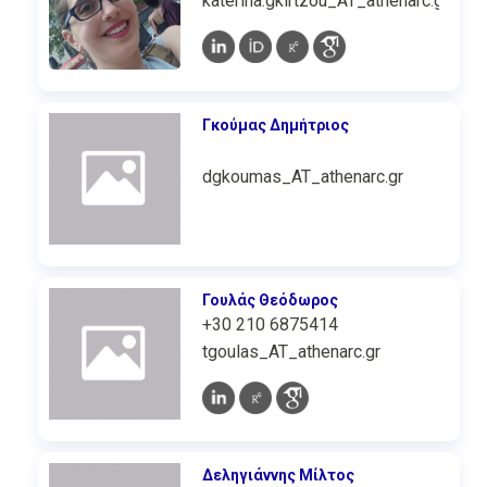
katerina.gkirtzou_AT_athenarc.gr
Γκούμας Δημήτριος
dgkoumas_AT_athenarc.gr
Γουλάς Θεόδωρος
+30 210 6875414
tgoulas_AT_athenarc.gr
Δεληγιάννης Μίλτος