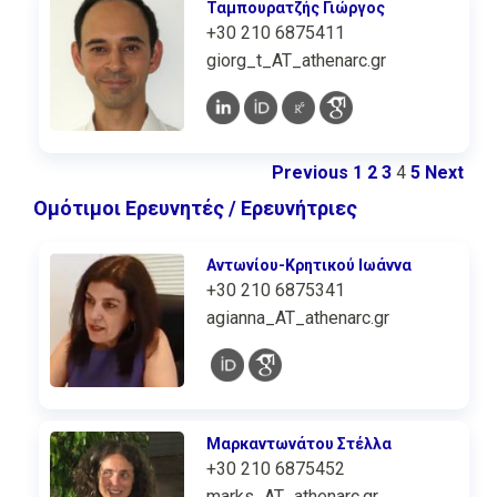
Ταμπουρατζής Γιώργος
+30 210 6875411
giorg_t_AT_athenarc.gr
Previous
1
2
3
4
5
Next
Ομότιμοι Ερευνητές / Ερευνήτριες
Αντωνίου-Κρητικού Ιωάννα
+30 210 6875341
agianna_AT_athenarc.gr
Μαρκαντωνάτου Στέλλα
+30 210 6875452
marks_AT_athenarc.gr