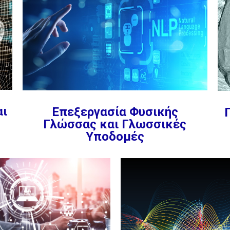
αι
Επεξεργασία Φυσικής
Γλώσσας και Γλωσσικές
Υποδομές