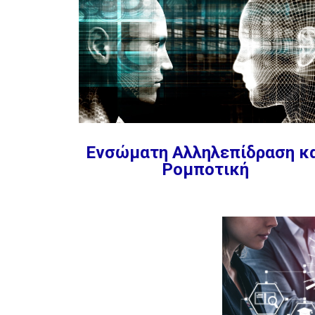
Ενσώματη Αλληλεπίδραση κ
Ρομποτική