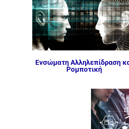
Ενσώματη Αλληλεπίδραση κ
Ρομποτική