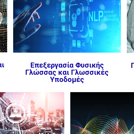
αι
Επεξεργασία Φυσικής
Γλώσσας και Γλωσσικές
Υποδομές